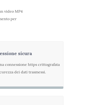
 un video MP4
umento per
ssione sicura
una connessione https crittografata
icurezza dei dati trasmessi.